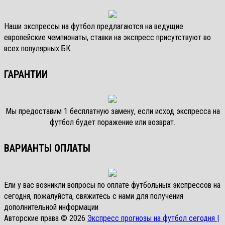
Наши экспрессы на футбол предлагаются на ведущие
европейские чемпионаты, ставки на экспресс присутствуют во
всех популярных БК.
ГАРАНТИИ
Мы предоставим 1 бесплатную замену, если исход экспресса на
футбол будет поражение или возврат.
ВАРИАНТЫ ОПЛАТЫ
Ели у вас возникли вопросы по оплате футбольных экспрессов на
сегодня, пожалуйста, свяжитесь с нами для получения
дополнительной информации
Авторские права © 2026
Экспресс прогнозы на футбол сегодня |