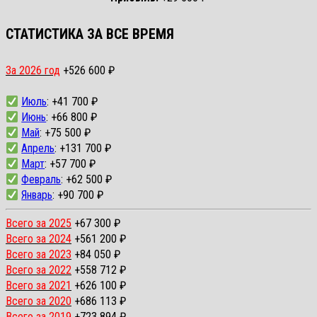
СТАТИСТИКА ЗА ВСЕ ВРЕМЯ
За 2026 год
+526 600 ₽
Июль
: +41 700 ₽
Июнь
: +66 800 ₽
Май
: +75 500 ₽
Апрель
: +131 700 ₽
Март
: +57 700 ₽
Февраль
: +62 500 ₽
Январь
: +90 700 ₽
Всего за 2025
+67 300 ₽
Всего за 2024
+561 200 ₽
Всего за 2023
+84 050 ₽
Всего за 2022
+558 712 ₽
Всего за 2021
+626 100 ₽
Всего за 2020
+686 113 ₽
Всего за 2019
+723 894 ₽