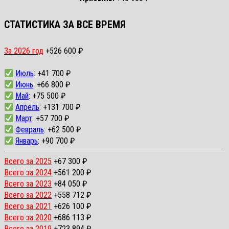
СТАТИСТИКА ЗА ВСЕ ВРЕМЯ
За 2026 год
+526 600 ₽
Июль
: +41 700 ₽
Июнь
: +66 800 ₽
Май
: +75 500 ₽
Апрель
: +131 700 ₽
Март
: +57 700 ₽
Февраль
: +62 500 ₽
Январь
: +90 700 ₽
Всего за 2025
+67 300 ₽
Всего за 2024
+561 200 ₽
Всего за 2023
+84 050 ₽
Всего за 2022
+558 712 ₽
Всего за 2021
+626 100 ₽
Всего за 2020
+686 113 ₽
Всего за 2019
+723 894 ₽