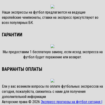
Наши экспрессы на футбол предлагаются на ведущие
европейские чемпионаты, ставки на экспресс присутствуют во
всех популярных БК.
ГАРАНТИИ
Мы предоставим 1 бесплатную замену, если исход экспресса на
футбол будет поражение или возврат.
ВАРИАНТЫ ОПЛАТЫ
Ели у вас возникли вопросы по оплате футбольных экспрессов на
сегодня, пожалуйста, свяжитесь с нами для получения
дополнительной информации
Авторские права © 2026
Экспресс прогнозы на футбол сегодня |