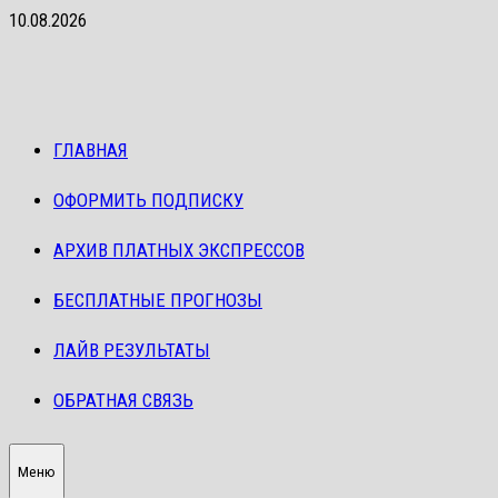
Перейти
10.08.2026
к
содержимому
ГЛАВНАЯ
ОФОРМИТЬ ПОДПИСКУ
АРХИВ ПЛАТНЫХ ЭКСПРЕССОВ
БЕСПЛАТНЫЕ ПРОГНОЗЫ
ЛАЙВ РЕЗУЛЬТАТЫ
ОБРАТНАЯ СВЯЗЬ
Меню