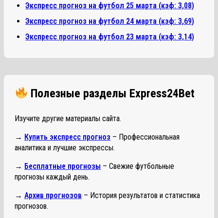
Экспресс прогноз на футбол 25 марта (кэф: 3,08)
Экспресс прогноз на футбол 24 марта (кэф: 3,69)
Экспресс прогноз на футбол 23 марта (кэф: 3,14)
Полезные разделы Express24Bet
Изучите другие материалы сайта.
→
Купить экспресс прогноз
– Профессиональная
аналитика и лучшие экспрессы.
→
Бесплатные прогнозы
– Свежие футбольные
прогнозы каждый день.
→
Архив прогнозов
– История результатов и статистика
прогнозов.