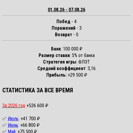
01.08.26 - 07.08.26
Побед
- 4
Поражений
- 3
Возврат
- 0
Банк
: 100 000 ₽
Размер ставки
: 5% от банка
Стратегия игры
: ФЛЭТ
Средний коэффициент
: 3,16
Прибыль:
+29 500 ₽
СТАТИСТИКА ЗА ВСЕ ВРЕМЯ
За 2026 год
+526 600 ₽
✅
Июль
: +41 700 ₽
✅
Июнь
: +66 800 ₽
✅
Май
: +75 500 ₽