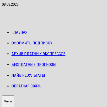
Перейти
08.08.2026
к
содержимому
ГЛАВНАЯ
ОФОРМИТЬ ПОДПИСКУ
АРХИВ ПЛАТНЫХ ЭКСПРЕССОВ
БЕСПЛАТНЫЕ ПРОГНОЗЫ
ЛАЙВ РЕЗУЛЬТАТЫ
ОБРАТНАЯ СВЯЗЬ
Меню