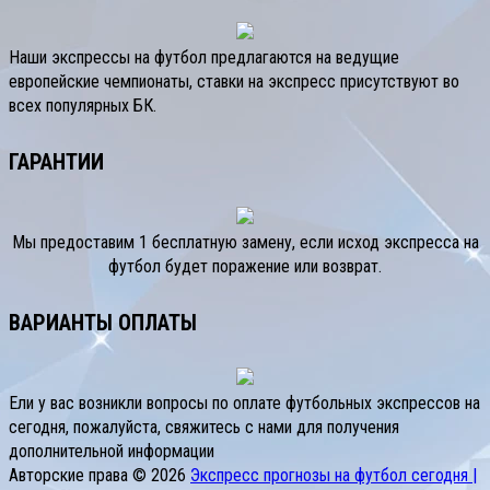
Наши экспрессы на футбол предлагаются на ведущие
европейские чемпионаты, ставки на экспресс присутствуют во
всех популярных БК.
ГАРАНТИИ
Мы предоставим 1 бесплатную замену, если исход экспресса на
футбол будет поражение или возврат.
ВАРИАНТЫ ОПЛАТЫ
Ели у вас возникли вопросы по оплате футбольных экспрессов на
сегодня, пожалуйста, свяжитесь с нами для получения
дополнительной информации
Авторские права © 2026
Экспресс прогнозы на футбол сегодня |