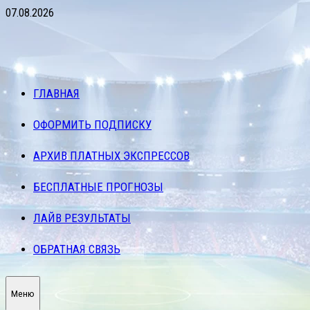
Перейти
07.08.2026
к
содержимому
ГЛАВНАЯ
ОФОРМИТЬ ПОДПИСКУ
АРХИВ ПЛАТНЫХ ЭКСПРЕССОВ
БЕСПЛАТНЫЕ ПРОГНОЗЫ
ЛАЙВ РЕЗУЛЬТАТЫ
ОБРАТНАЯ СВЯЗЬ
Меню