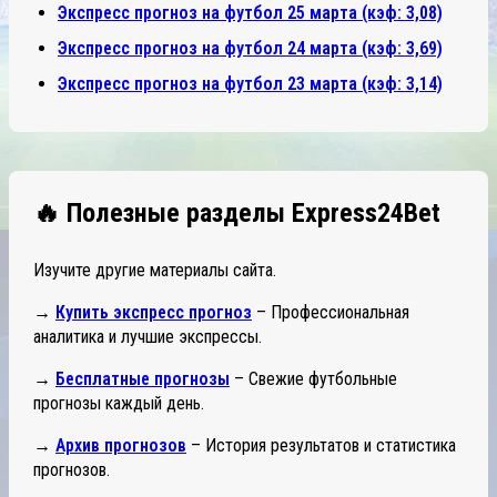
Экспресс прогноз на футбол 25 марта (кэф: 3,08)
Экспресс прогноз на футбол 24 марта (кэф: 3,69)
Экспресс прогноз на футбол 23 марта (кэф: 3,14)
🔥 Полезные разделы Express24Bet
Изучите другие материалы сайта.
→
Купить экспресс прогноз
– Профессиональная
аналитика и лучшие экспрессы.
→
Бесплатные прогнозы
– Свежие футбольные
прогнозы каждый день.
→
Архив прогнозов
– История результатов и статистика
прогнозов.