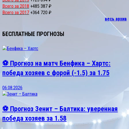
Всего за 2018
+485 387 ₽
Всего за 2017
+364 720 ₽
весь архив
БЕСПЛАТНЫЕ ПРОГНОЗЫ
⚽ Прогноз на матч Бенфика – Хартс:
победа хозяев с форой (-1.5) за 1.75
06.08.2026
⚽ Прогноз Зенит – Балтика: уверенная
победа хозяев за 1.58