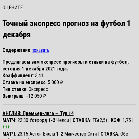
ОЦЕНИТЕ
Точный экспресс прогноз на футбол 1
декабря
Содержание
показать
Предлагаем вам экспресс прогнозы и ставки на футбол,
сегодня 1 декабря
2021 года.
Коэффициент
: 3,41
Ставка на экспресс
: 5 000 ₽
Тип ставки
: Экспресс
Выигрыш
: +12 050 ₽
АНГЛИЯ: Премьер-лига — Тур 14
МАТЧ
: 22:30 Уотфорд
1-2
Челси |
СТАВКА
: ТБ(2,5) |
КЭФ
: 1,75 |
+++
МАТЧ
: 23:15 Астон Вилла
1-2
Манчестер Сити |
СТАВКА
: Обе