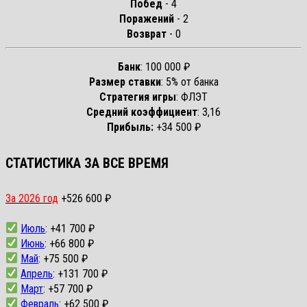
Побед
- 4
Поражений
- 2
Возврат
- 0
Банк
: 100 000 ₽
Размер ставки
: 5% от банка
Стратегия игры
: ФЛЭТ
Средний коэффициент
: 3,16
Прибыль:
+34 500 ₽
СТАТИСТИКА ЗА ВСЕ ВРЕМЯ
За 2026 год
+526 600 ₽
Июль
: +41 700 ₽
Июнь
: +66 800 ₽
Май
: +75 500 ₽
Апрель
: +131 700 ₽
Март
: +57 700 ₽
Февраль
: +62 500 ₽