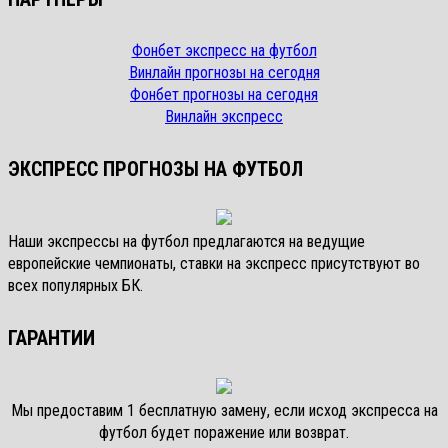
Фонбет экспресс на футбол
Винлайн прогнозы на сегодня
Фонбет прогнозы на сегодня
Винлайн экспресс
ЭКСПРЕСС ПРОГНОЗЫ НА ФУТБОЛ
Наши экспрессы на футбол предлагаются на ведущие
европейские чемпионаты, ставки на экспресс присутствуют во
всех популярных БК.
ГАРАНТИИ
Мы предоставим 1 бесплатную замену, если исход экспресса на
футбол будет поражение или возврат.