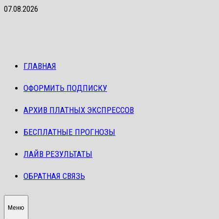
Перейти
07.08.2026
к
содержимому
ГЛАВНАЯ
ОФОРМИТЬ ПОДПИСКУ
АРХИВ ПЛАТНЫХ ЭКСПРЕССОВ
БЕСПЛАТНЫЕ ПРОГНОЗЫ
ЛАЙВ РЕЗУЛЬТАТЫ
ОБРАТНАЯ СВЯЗЬ
Меню