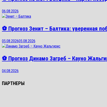
06.08.2026
⚽ Прогноз Зенит – Балтика: уверенная поб
05.08.2026
05.08.2026
⚽ Прогноз Динамо Загреб – Кауно Жальгир
04.08.2026
ПАРТНЕРЫ