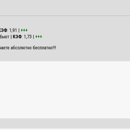
КЭФ
: 1,91 |
+++
абьют |
КЭФ
: 1,73 |
+++
чаете абсолютно бесплатно!!!