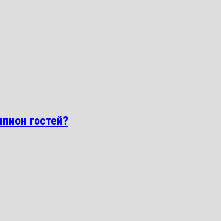
мпион гостей?