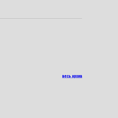
весь архив