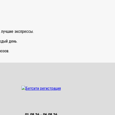
 лучшие экспрессы.
ждый день.
нозов.
01.08.26 - 06.08.26