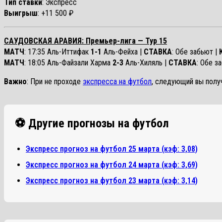
Тип ставки
: Экспресс
Выигрыш
: +11 500 ₽
САУДОВСКАЯ АРАВИЯ: Премьер-лига — Тур 15
МАТЧ
: 17:35 Аль-Иттифак
1-1
Аль-Фейха |
СТАВКА
: Обе забьют |
МАТЧ
: 18:05 Аль-Файзали Харма
2-3
Аль-Хиляль |
СТАВКА
: Обе з
Важно
: При не проходе
экспресса на футбол
, следующий вы полу
⚽ Другие прогнозы на футбол
Экспресс прогноз на футбол 25 марта (кэф: 3,08)
Экспресс прогноз на футбол 24 марта (кэф: 3,69)
Экспресс прогноз на футбол 23 марта (кэф: 3,14)