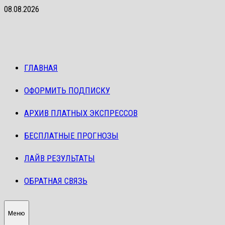
Перейти
08.08.2026
к
содержимому
ГЛАВНАЯ
ОФОРМИТЬ ПОДПИСКУ
АРХИВ ПЛАТНЫХ ЭКСПРЕССОВ
БЕСПЛАТНЫЕ ПРОГНОЗЫ
ЛАЙВ РЕЗУЛЬТАТЫ
ОБРАТНАЯ СВЯЗЬ
Меню