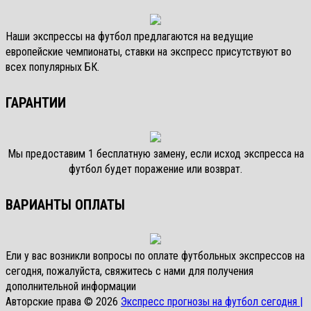
Наши экспрессы на футбол предлагаются на ведущие
европейские чемпионаты, ставки на экспресс присутствуют во
всех популярных БК.
ГАРАНТИИ
Мы предоставим 1 бесплатную замену, если исход экспресса на
футбол будет поражение или возврат.
ВАРИАНТЫ ОПЛАТЫ
Ели у вас возникли вопросы по оплате футбольных экспрессов на
сегодня, пожалуйста, свяжитесь с нами для получения
дополнительной информации
Авторские права © 2026
Экспресс прогнозы на футбол сегодня |