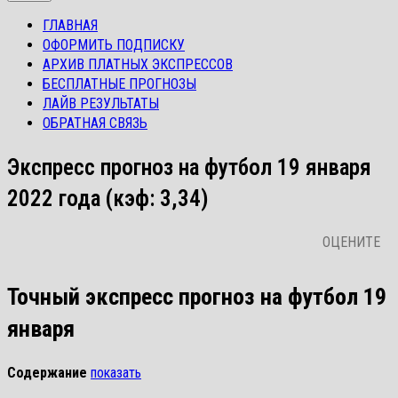
ГЛАВНАЯ
ОФОРМИТЬ ПОДПИСКУ
АРХИВ ПЛАТНЫХ ЭКСПРЕССОВ
БЕСПЛАТНЫЕ ПРОГНОЗЫ
ЛАЙВ РЕЗУЛЬТАТЫ
ОБРАТНАЯ СВЯЗЬ
Экспресс прогноз на футбол 19 января
2022 года (кэф: 3,34)
ОЦЕНИТЕ
Точный экспресс прогноз на футбол 19
января
Содержание
показать