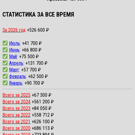
СТАТИСТИКА ЗА ВСЕ ВРЕМЯ
За 2026 год
+526 600 ₽
Июль
: +41 700 ₽
Июнь
: +66 800 ₽
Май
: +75 500 ₽
Апрель
: +131 700 ₽
Март
: +57 700 ₽
Февраль
: +62 500 ₽
Январь
: +90 700 ₽
Всего за 2025
+67 300 ₽
Всего за 2024
+561 200 ₽
Всего за 2023
+84 050 ₽
Всего за 2022
+558 712 ₽
Всего за 2021
+626 100 ₽
Всего за 2020
+686 113 ₽
Всего за 2019
+723 894 ₽