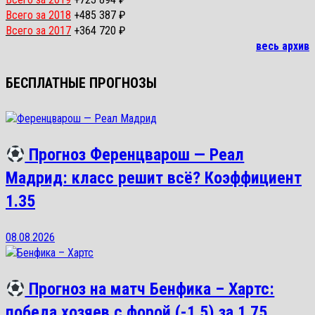
Всего за 2018
+485 387 ₽
Всего за 2017
+364 720 ₽
весь архив
БЕСПЛАТНЫЕ ПРОГНОЗЫ
Прогноз Ференцварош — Реал
Мадрид: класс решит всё? Коэффициент
1.35
08.08.2026
Прогноз на матч Бенфика – Хартс:
победа хозяев с форой (-1.5) за 1.75