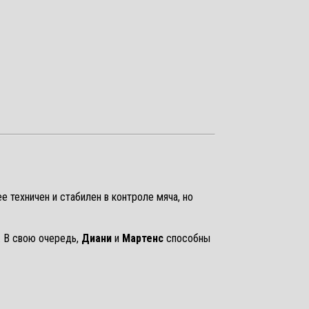
 техничен и стабилен в контроле мяча, но
. В свою очередь,
Диани
и
Мартенс
способны