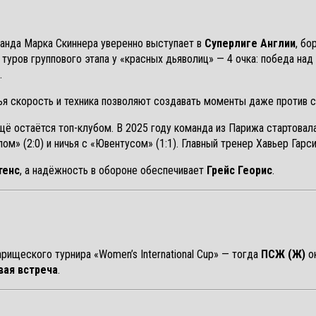
манда Марка Скиннера уверенно выступает в
Суперлиге Англии
, бо
ров группового этапа у «красных дьяволиц» — 4 очка: победа над «Р
.
чья скорость и техника позволяют создавать моменты даже против 
ещё остаётся топ-клубом. В 2025 году команда из Парижа стартовал
ом» (2:0) и ничья с «Ювентусом» (1:1). Главный тренер Хавьер Гарс
тенс
, а надёжность в обороне обеспечивает
Грейс Георис
.
рищеского турнира «Women’s International Cup» — тогда
ПСЖ (Ж)
ок
вая встреча
.