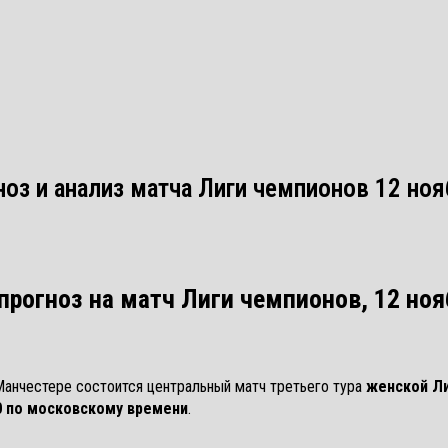
оз и анализ матча Лиги чемпионов 12 ноя
рогноз на матч Лиги чемпионов, 12 ноя
анчестере состоится центральный матч третьего тура
женской Л
0 по московскому времени
.