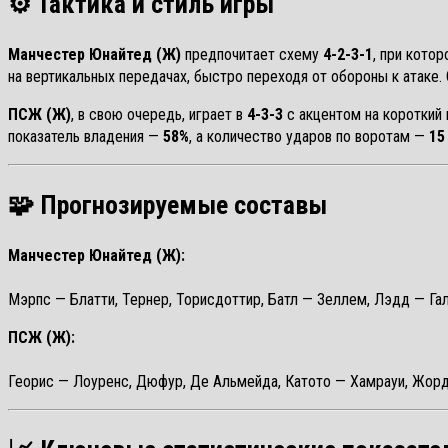
⚙️ Тактика и стиль игры
Манчестер Юнайтед (Ж)
предпочитает схему
4-2-3-1
, при кото
на вертикальных передачах, быстро переходя от обороны к атаке
ПСЖ (Ж)
, в свою очередь, играет в
4-3-3
с акцентом на короткий 
показатель владения —
58%
, а количество ударов по воротам —
15
🧩 Прогнозируемые составы
Манчестер Юнайтед (Ж):
Мэрпс — Блатти, Тернер, Торисдоттир, Батл — Зеллем, Лэдд — Гал
ПСЖ (Ж):
Георис — Лоуренс, Дюфур, Де Альмейда, Катото — Хамрауи, Жорда