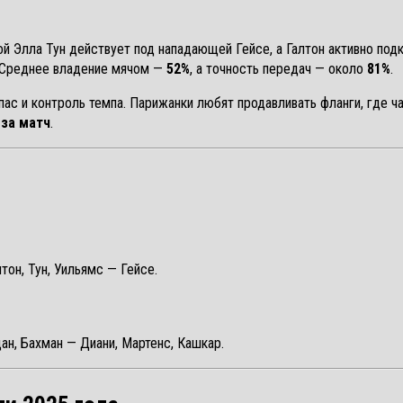
рой Элла Тун действует под нападающей Гейсе, а Галтон активно под
. Среднее владение мячом —
52%
, а точность передач — около
81%
.
пас и контроль темпа. Парижанки любят продавливать фланги, где 
 за матч
.
тон, Тун, Уильямс — Гейсе.
н, Бахман — Диани, Мартенс, Кашкар.