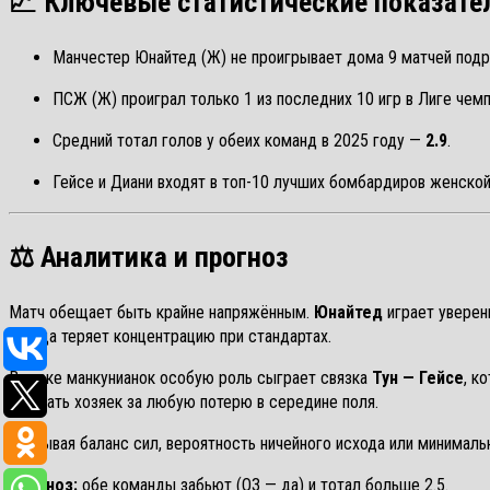
📈 Ключевые статистические показател
Манчестер Юнайтед (Ж) не проигрывает дома 9 матчей подр
ПСЖ (Ж) проиграл только 1 из последних 10 игр в Лиге чемп
Средний тотал голов у обеих команд в 2025 году —
2.9
.
Гейсе и Диани входят в топ-10 лучших бомбардиров женской
⚖️ Аналитика и прогноз
Матч обещает быть крайне напряжённым.
Юнайтед
играет уверен
иногда теряет концентрацию при стандартах.
В атаке манкунианок особую роль сыграет связка
Тун — Гейсе
, к
наказать хозяек за любую потерю в середине поля.
Учитывая баланс сил, вероятность ничейного исхода или минималь
Прогноз:
обе команды забьют (ОЗ — да) и тотал больше 2.5.