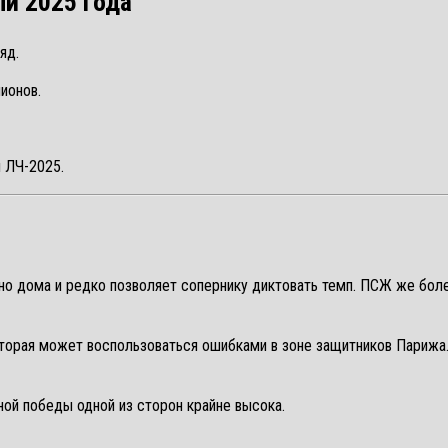
и 2025 года
яд.
ионов.
 ЛЧ-2025.
но дома и редко позволяет сопернику диктовать темп. ПСЖ же более
оторая может воспользоваться ошибками в зоне защитников Парижа
ной победы одной из сторон крайне высока.