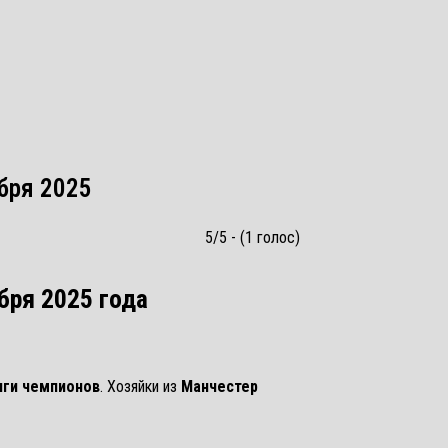
бря 2025
5/5 - (1 голос)
бря 2025 года
иги чемпионов
. Хозяйки из
Манчестер