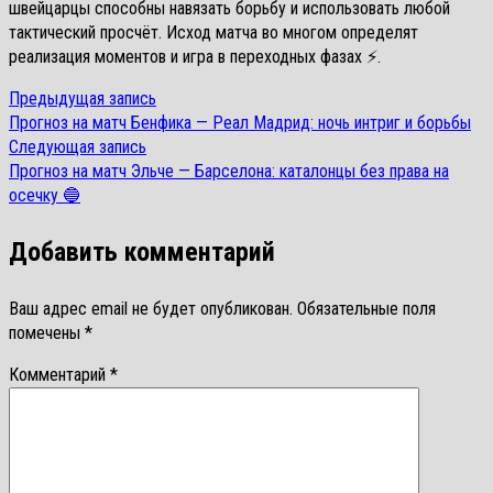
швейцарцы способны навязать борьбу и использовать любой
тактический просчёт. Исход матча во многом определят
реализация моментов и игра в переходных фазах ⚡.
Предыдущая
Предыдущая запись
Навигация
запись:
Прогноз на матч Бенфика — Реал Мадрид: ночь интриг и борьбы
по
Следующая
Следующая запись
запись:
Прогноз на матч Эльче — Барселона: каталонцы без права на
записям
осечку 🔵
Добавить комментарий
Ваш адрес email не будет опубликован.
Обязательные поля
помечены
*
Комментарий
*