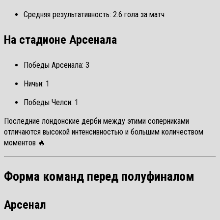
Средняя результативность: 2.6 гола за матч
На стадионе Арсенала
Победы Арсенала: 3
Ничьи: 1
Победы Челси: 1
Последние лондонские дерби между этими соперниками
отличаются высокой интенсивностью и большим количеством
моментов 🔥
Форма команд перед полуфиналом
Арсенал