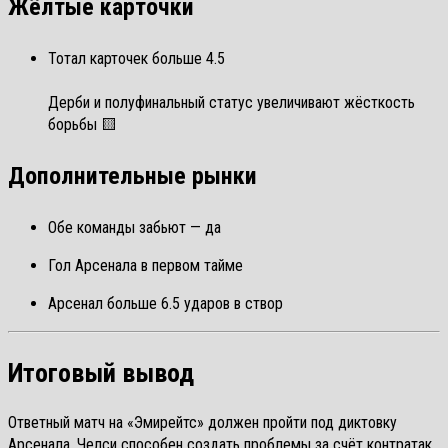
Жёлтые карточки
Тотал карточек больше 4.5
Дерби и полуфинальный статус увеличивают жёсткость
борьбы 🟨
Дополнительные рынки
Обе команды забьют — да
Гол Арсенала в первом тайме
Арсенал больше 6.5 ударов в створ
Итоговый вывод
Ответный матч на «Эмирейтс» должен пройти под диктовку
Арсенала. Челси способен создать проблемы за счёт контратак,