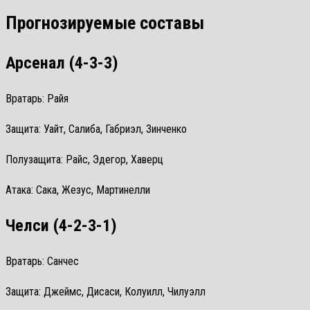
Прогнозируемые составы
Арсенал (4-3-3)
Вратарь: Райя
Защита: Уайт, Салиба, Габриэл, Зинченко
Полузащита: Райс, Эдегор, Хаверц
Атака: Сака, Жезус, Мартинелли
Челси (4-2-3-1)
Вратарь: Санчес
Защита: Джеймс, Дисаси, Колуилл, Чилуэлл