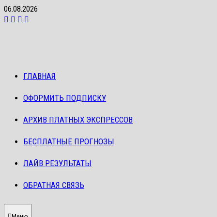
Перейти
06.08.2026
к
содержимому
ГЛАВНАЯ
ОФОРМИТЬ ПОДПИСКУ
АРХИВ ПЛАТНЫХ ЭКСПРЕССОВ
БЕСПЛАТНЫЕ ПРОГНОЗЫ
ЛАЙВ РЕЗУЛЬТАТЫ
ОБРАТНАЯ СВЯЗЬ
Меню