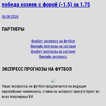
победа хозяев с форой (-1.5) за 1.75
06.08.2026
ПАРТНЕРЫ
Фонбет экспресс на футбол
Винлайн прогнозы на сегодня
Фонбет прогнозы на сегодня
Винлайн экспресс
ЭКСПРЕСС ПРОГНОЗЫ НА ФУТБОЛ
Наши экспрессы на футбол предлагаются на ведущие
европейские чемпионаты, ставки на экспресс присутствуют во
всех популярных БК.