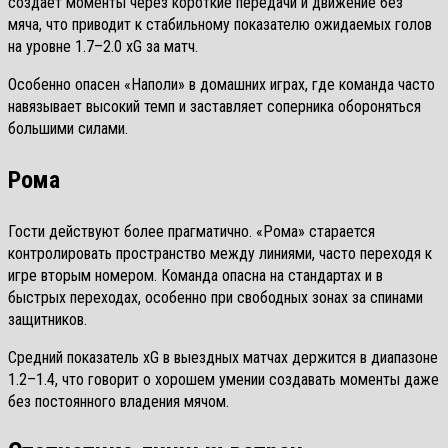
создаёт моменты через короткие передачи и движение без
мяча, что приводит к стабильному показателю ожидаемых голов
на уровне 1.7–2.0 xG за матч.
Особенно опасен «Наполи» в домашних играх, где команда часто
навязывает высокий темп и заставляет соперника обороняться
большими силами.
Рома
Гости действуют более прагматично. «Рома» старается
контролировать пространство между линиями, часто переходя к
игре вторым номером. Команда опасна на стандартах и в
быстрых переходах, особенно при свободных зонах за спинами
защитников.
Средний показатель xG в выездных матчах держится в диапазоне
1.2–1.4, что говорит о хорошем умении создавать моменты даже
без постоянного владения мячом.