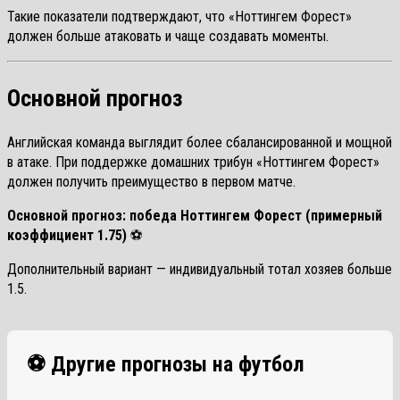
Такие показатели подтверждают, что «Ноттингем Форест»
должен больше атаковать и чаще создавать моменты.
Основной прогноз
Английская команда выглядит более сбалансированной и мощной
в атаке. При поддержке домашних трибун «Ноттингем Форест»
должен получить преимущество в первом матче.
Основной прогноз: победа Ноттингем Форест (примерный
коэффициент 1.75)
⚽
Дополнительный вариант — индивидуальный тотал хозяев больше
1.5.
⚽ Другие прогнозы на футбол