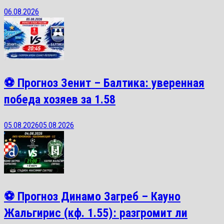
06.08.2026
⚽ Прогноз Зенит – Балтика: уверенная
победа хозяев за 1.58
05.08.2026
05.08.2026
⚽ Прогноз Динамо Загреб – Кауно
Жальгирис (кф. 1.55): разгромит ли