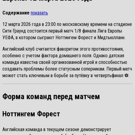
Содержание
показать
12 марта 2026 года в 23:00 по московскому времени на стадионе
Сити Граунд
состоится первый матч 1/8 финала
Лига Европы
УЕФА
, в котором сыграют
Ноттингем Форест
и
Мидтьюлланн
.
Английский клуб считается фаворитом этого противостояния,
особенно с учетом фактора домашнего поля. Однако датская
команда известна своей организованной игрой и способностью
создавать проблемы более статусным соперникам. Первый матч
может стать ключевым в борьбе за путёвку в четвертьфинал ⚽.
Форма команд перед матчем
Ноттингем Форест
Английская команда в текущем сезоне демонстрирует