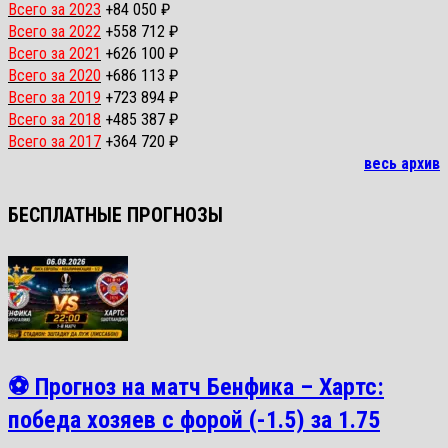
Всего за 2023
+84 050 ₽
Всего за 2022
+558 712 ₽
Всего за 2021
+626 100 ₽
Всего за 2020
+686 113 ₽
Всего за 2019
+723 894 ₽
Всего за 2018
+485 387 ₽
Всего за 2017
+364 720 ₽
весь архив
БЕСПЛАТНЫЕ ПРОГНОЗЫ
⚽ Прогноз на матч Бенфика – Хартс:
победа хозяев с форой (-1.5) за 1.75