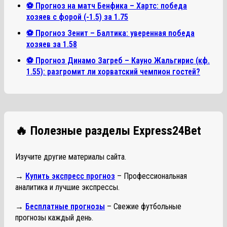
⚽ Прогноз на матч Бенфика – Хартс: победа
хозяев с форой (-1.5) за 1.75
⚽ Прогноз Зенит – Балтика: уверенная победа
хозяев за 1.58
⚽ Прогноз Динамо Загреб – Кауно Жальгирис (кф.
1.55): разгромит ли хорватский чемпион гостей?
🔥 Полезные разделы Express24Bet
Изучите другие материалы сайта.
→
Купить экспресс прогноз
– Профессиональная
аналитика и лучшие экспрессы.
→
Бесплатные прогнозы
– Свежие футбольные
прогнозы каждый день.