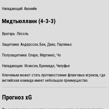
Нападающий: Авонийи
Мидтьюлланн (4-3-3)
Вратарь: Лёссль
Защитники: Андерссон, Бек, Диао, Паулиньо
Полузащитники: Оларе, Мартинес, Чо
Нападающие: Исаксен, Брюмадо, Чилуфья
Ключевым может стать противостояние фланговых игроков, где
английская команда имеет небольшое преимущество.
Прогноз xG