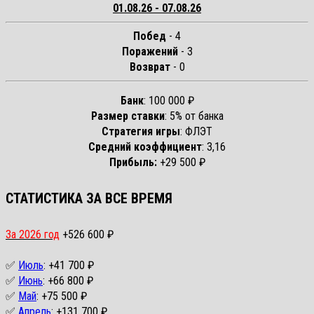
01.08.26 - 07.08.26
Побед
- 4
Поражений
- 3
Возврат
- 0
Банк
: 100 000 ₽
Размер ставки
: 5% от банка
Стратегия игры
: ФЛЭТ
Средний коэффициент
: 3,16
Прибыль:
+29 500 ₽
СТАТИСТИКА ЗА ВСЕ ВРЕМЯ
За 2026 год
+526 600 ₽
✅
Июль
: +41 700 ₽
✅
Июнь
: +66 800 ₽
✅
Май
: +75 500 ₽
✅
Апрель
: +131 700 ₽