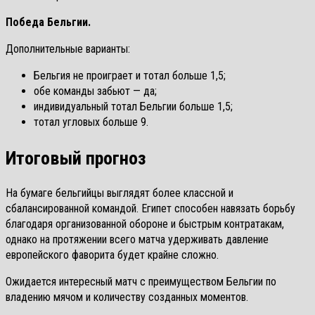
Победа Бельгии.
Дополнительные варианты:
Бельгия не проиграет и тотал больше 1,5;
обе команды забьют — да;
индивидуальный тотал Бельгии больше 1,5;
тотал угловых больше 9.
Итоговый прогноз
На бумаге бельгийцы выглядят более классной и
сбалансированной командой. Египет способен навязать борьбу
благодаря организованной обороне и быстрым контратакам,
однако на протяжении всего матча удерживать давление
европейского фаворита будет крайне сложно.
Ожидается интересный матч с преимуществом Бельгии по
владению мячом и количеству созданных моментов.