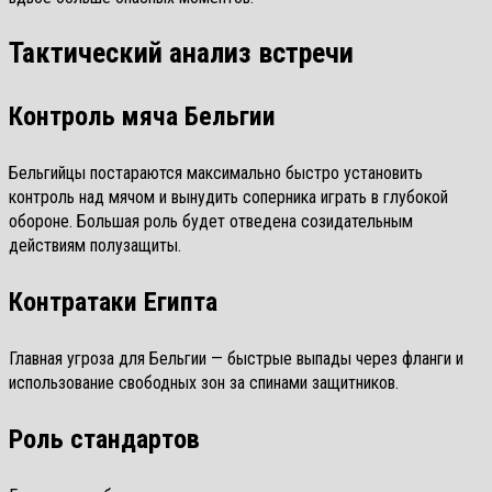
Тактический анализ встречи
Контроль мяча Бельгии
Бельгийцы постараются максимально быстро установить
контроль над мячом и вынудить соперника играть в глубокой
обороне. Большая роль будет отведена созидательным
действиям полузащиты.
Контратаки Египта
Главная угроза для Бельгии — быстрые выпады через фланги и
использование свободных зон за спинами защитников.
Роль стандартов