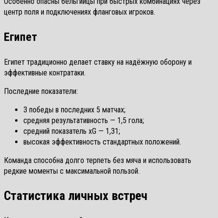
Особенно опасны бельгийцы при быстрых комбинациях через
центр поля и подключениях фланговых игроков.
Египет
Египет традиционно делает ставку на надёжную оборону и
эффективные контратаки.
Последние показатели:
3 победы в последних 5 матчах;
средняя результативность — 1,5 гола;
средний показатель xG — 1,31;
высокая эффективность стандартных положений.
Команда способна долго терпеть без мяча и использовать
редкие моменты с максимальной пользой.
Статистика личных встреч