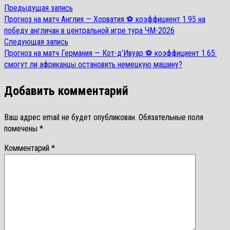
Предыдущая
Предыдущая запись
Навигация
запись:
Прогноз на матч Англия — Хорватия ⚽ коэффициент 1.95 на
по
победу англичан в центральной игре тура ЧМ-2026
Следующая
Следующая запись
записям
запись:
Прогноз на матч Германия — Кот-д’Ивуар ⚽ коэффициент 1.65:
смогут ли африканцы остановить немецкую машину?
Добавить комментарий
Ваш адрес email не будет опубликован.
Обязательные поля
помечены
*
Комментарий
*