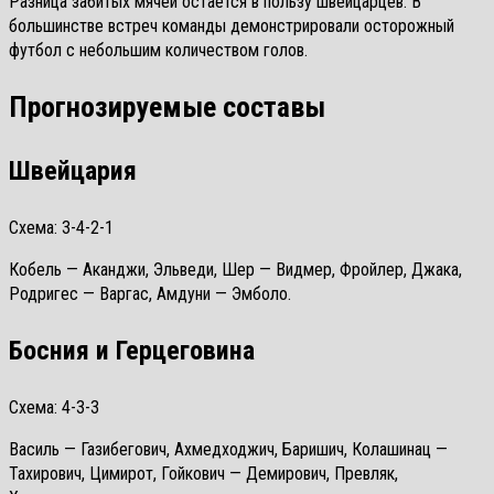
Разница забитых мячей остаётся в пользу швейцарцев. В
большинстве встреч команды демонстрировали осторожный
футбол с небольшим количеством голов.
Прогнозируемые составы
Швейцария
Схема: 3-4-2-1
Кобель — Аканджи, Эльведи, Шер — Видмер, Фройлер, Джака,
Родригес — Варгас, Амдуни — Эмболо.
Босния и Герцеговина
Схема: 4-3-3
Василь — Газибегович, Ахмедходжич, Баришич, Колашинац —
Тахирович, Цимирот, Гойкович — Демирович, Превляк,