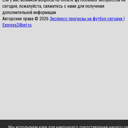
сегодня, пожалуйста, свяжитесь с нами для получения
дополнительной информации
Авторские права © 2026
Экспресс прогнозы на футбол сегодня |
Express24bet.ru
.
Мы используем куки для наилучшего представления нашего са