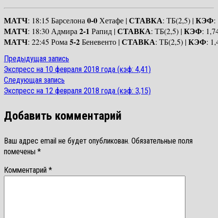
МАТЧ
0-0
СТАВКА
КЭФ
: 18:15 Барселона 
 Хетафе | 
: ТБ(2,5) | 
:
МАТЧ
2-1
СТАВКА
КЭФ
: 18:30 Адмира 
 Рапид | 
: ТБ(2,5) | 
: 1,74
МАТЧ
5-2
СТАВКА
КЭФ
: 22:45 Рома 
 Беневенто | 
: ТБ(2,5) | 
: 1,
Предыдущая
Предыдущая запись
Навигация
запись:
Экспресс на 10 февраля 2018 года (кэф: 4,41)
по
Следующая
Следующая запись
запись:
Экспресс на 12 февраля 2018 года (кэф: 3,15)
записям
Добавить комментарий
Ваш адрес email не будет опубликован.
Обязательные поля
помечены
*
Комментарий
*