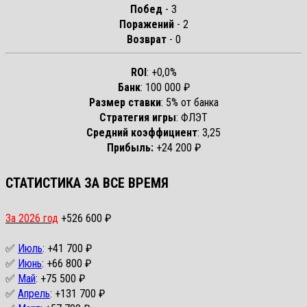
Побед
- 3
Поражений
- 2
Возврат
- 0
ROI
: +0,0%
Банк
: 100 000 ₽
Размер ставки
: 5% от банка
Стратегия игры
: ФЛЭТ
Средний коэффициент
: 3,25
Прибыль:
+24 200 ₽
СТАТИСТИКА ЗА ВСЕ ВРЕМЯ
За 2026 год
+526 600 ₽
✅
Июль
: +41 700 ₽
✅
Июнь
: +66 800 ₽
✅
Май
: +75 500 ₽
✅
Апрель
: +131 700 ₽