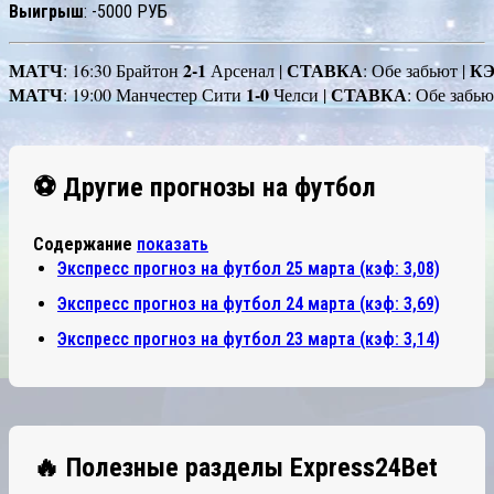
Выигрыш
: -5000 РУБ
МАТЧ
2-1
СТАВКА
К
: 16:30 Брайтон 
 Арсенал | 
: Обе забьют | 
МАТЧ
1-0
СТАВКА
: 19:00 Манчестер Сити 
 Челси | 
: Обе забьют
⚽ Другие прогнозы на футбол
Содержание
показать
Экспресс прогноз на футбол 25 марта (кэф: 3,08)
Экспресс прогноз на футбол 24 марта (кэф: 3,69)
Экспресс прогноз на футбол 23 марта (кэф: 3,14)
🔥 Полезные разделы Express24Bet