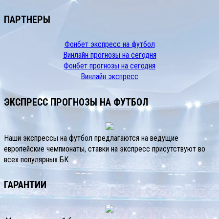
ПАРТНЕРЫ
Фонбет экспресс на футбол
Винлайн прогнозы на сегодня
Фонбет прогнозы на сегодня
Винлайн экспресс
ЭКСПРЕСС ПРОГНОЗЫ НА ФУТБОЛ
Наши экспрессы на футбол предлагаются на ведущие
европейские чемпионаты, ставки на экспресс присутствуют во
всех популярных БК.
ГАРАНТИИ