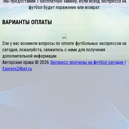
Мы предоставим 1 бесплатную замену, если исход экспресса на
футбол будет поражение или возврат.
ВАРИАНТЫ ОПЛАТЫ
Ели у вас возникли вопросы по оплате футбольных экспрессов на
сегодня, пожалуйста, свяжитесь с нами для получения
дополнительной информации
Авторские права © 2026
Экспресс прогнозы на футбол сегодня |
Express24bet.ru
.