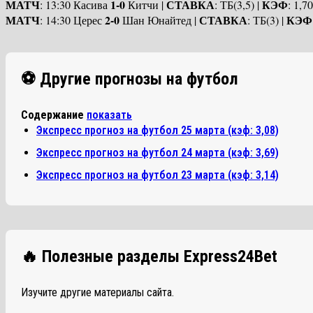
МАТЧ
1-0
СТАВКА
КЭФ
: 13:30 Касива 
 Китчи | 
: ТБ(3,5) | 
: 1,70
МАТЧ
2-0
СТАВКА
КЭФ
: 14:30 Церес 
 Шан Юнайтед | 
: ТБ(3) | 
⚽ Другие прогнозы на футбол
Содержание
показать
Экспресс прогноз на футбол 25 марта (кэф: 3,08)
Экспресс прогноз на футбол 24 марта (кэф: 3,69)
Экспресс прогноз на футбол 23 марта (кэф: 3,14)
🔥 Полезные разделы Express24Bet
Изучите другие материалы сайта.