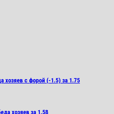
 хозяев с форой (-1.5) за 1.75
еда хозяев за 1.58