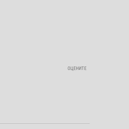
ОЦЕНИТЕ