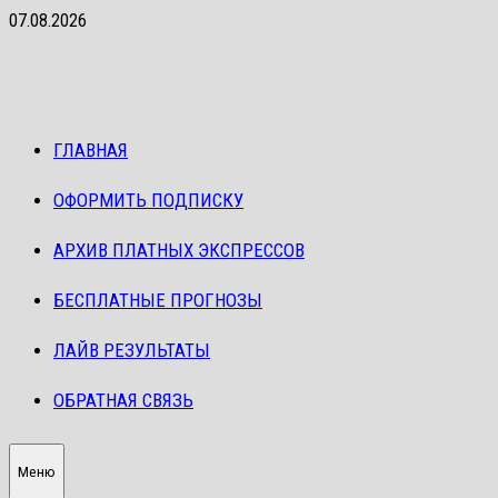
Перейти
07.08.2026
к
содержимому
ГЛАВНАЯ
ОФОРМИТЬ ПОДПИСКУ
АРХИВ ПЛАТНЫХ ЭКСПРЕССОВ
БЕСПЛАТНЫЕ ПРОГНОЗЫ
ЛАЙВ РЕЗУЛЬТАТЫ
ОБРАТНАЯ СВЯЗЬ
Меню