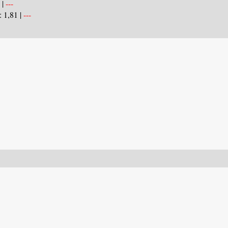
 | 
---
: 1,81 | 
---