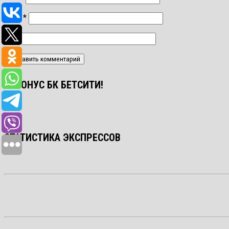
Email
*
Сайт
✅ БОНУС БК БЕТСИТИ!
СТАТИСТИКА ЭКСПРЕССОВ