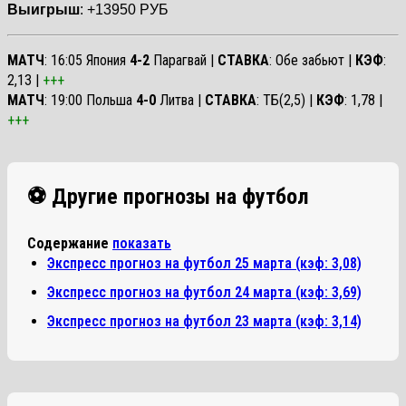
Выигрыш
: +13950 РУБ
МАТЧ
: 16:05 Япония
4-2
Парагвай |
СТАВКА
: Обе забьют |
КЭФ
:
2,13 |
+++
МАТЧ
: 19:00 Польша
4-0
Литва |
СТАВКА
: ТБ(2,5) |
КЭФ
: 1,78 |
+++
⚽ Другие прогнозы на футбол
Содержание
показать
Экспресс прогноз на футбол 25 марта (кэф: 3,08)
Экспресс прогноз на футбол 24 марта (кэф: 3,69)
Экспресс прогноз на футбол 23 марта (кэф: 3,14)