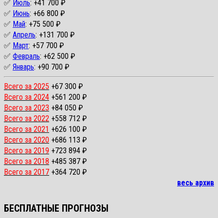
✅
Июль
: +41 700 ₽
✅
Июнь
: +66 800 ₽
✅
Май
: +75 500 ₽
✅
Апрель
: +131 700 ₽
✅
Март
: +57 700 ₽
✅
Февраль
: +62 500 ₽
✅
Январь
: +90 700 ₽
Всего за 2025
+67 300 ₽
Всего за 2024
+561 200 ₽
Всего за 2023
+84 050 ₽
Всего за 2022
+558 712 ₽
Всего за 2021
+626 100 ₽
Всего за 2020
+686 113 ₽
Всего за 2019
+723 894 ₽
Всего за 2018
+485 387 ₽
Всего за 2017
+364 720 ₽
весь архив
БЕСПЛАТНЫЕ ПРОГНОЗЫ