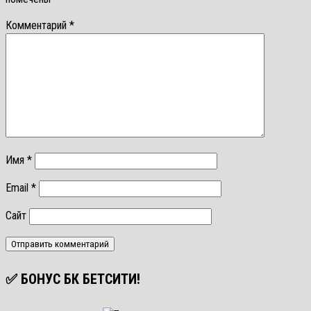
Комментарий
*
Имя
*
Email
*
Сайт
✅ БОНУС БК БЕТСИТИ!