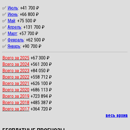
✅
Июль
: +41 700 ₽
✅
Июнь
: +66 800 ₽
✅
Май
: +75 500 ₽
✅
Апрель
: +131 700 ₽
✅
Март
: +57 700 ₽
✅
Февраль
: +62 500 ₽
✅
Январь
: +90 700 ₽
Всего за 2025
+67 300 ₽
Всего за 2024
+561 200 ₽
Всего за 2023
+84 050 ₽
Всего за 2022
+558 712 ₽
Всего за 2021
+626 100 ₽
Всего за 2020
+686 113 ₽
Всего за 2019
+723 894 ₽
Всего за 2018
+485 387 ₽
Всего за 2017
+364 720 ₽
весь архив