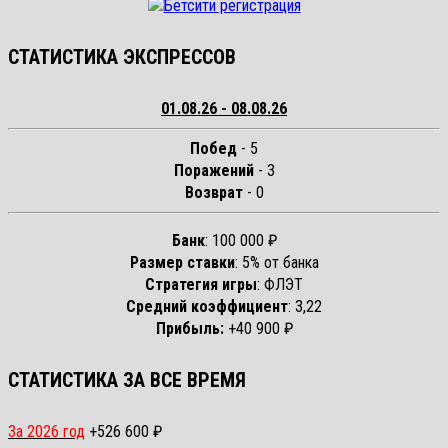
СТАТИСТИКА ЭКСПРЕССОВ
01.08.26 - 08.08.26
Побед
- 5
Поражений
- 3
Возврат
- 0
Банк
: 100 000 ₽
Размер ставки
: 5% от банка
Стратегия игры
: ФЛЭТ
Средний коэффициент
: 3,22
Прибыль:
+40 900 ₽
СТАТИСТИКА ЗА ВСЕ ВРЕМЯ
За 2026 год
+526 600 ₽