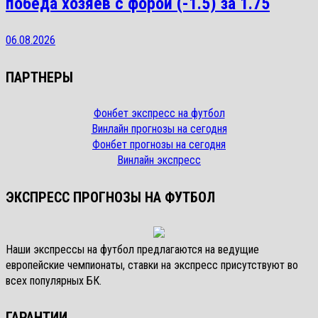
победа хозяев с форой (-1.5) за 1.75
06.08.2026
ПАРТНЕРЫ
Фонбет экспресс на футбол
Винлайн прогнозы на сегодня
Фонбет прогнозы на сегодня
Винлайн экспресс
ЭКСПРЕСС ПРОГНОЗЫ НА ФУТБОЛ
Наши экспрессы на футбол предлагаются на ведущие
европейские чемпионаты, ставки на экспресс присутствуют во
всех популярных БК.
ГАРАНТИИ