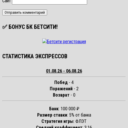
Сайт
✅ БОНУС БК БЕТСИТИ!
СТАТИСТИКА ЭКСПРЕССОВ
01.08.26 - 06.08.26
Побед
- 4
Поражений
- 2
Возврат
- 0
Банк
: 100 000 ₽
Размер ставки
: 5% от банка
Стратегия игры
: ФЛЭТ
Средний коэффициент
: 3,16