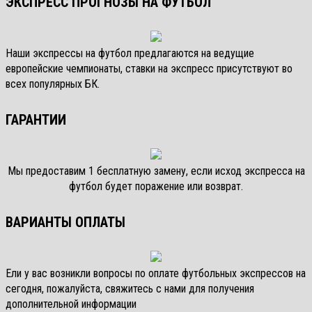
ЭКСПРЕСС ПРОГНОЗЫ НА ФУТБОЛ
Наши экспрессы на футбол предлагаются на ведущие
европейские чемпионаты, ставки на экспресс присутствуют во
всех популярных БК.
ГАРАНТИИ
Мы предоставим 1 бесплатную замену, если исход экспресса на
футбол будет поражение или возврат.
ВАРИАНТЫ ОПЛАТЫ
Ели у вас возникли вопросы по оплате футбольных экспрессов на
сегодня, пожалуйста, свяжитесь с нами для получения
дополнительной информации