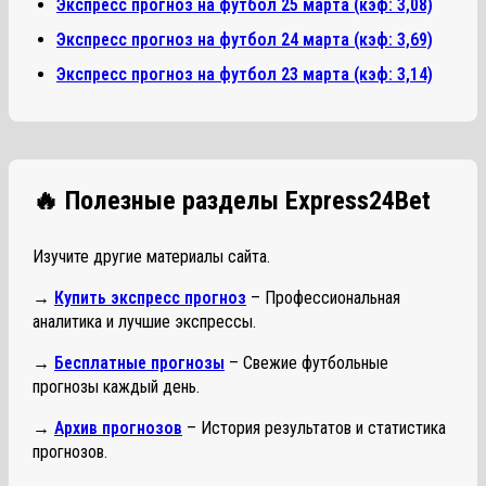
Экспресс прогноз на футбол 25 марта (кэф: 3,08)
Экспресс прогноз на футбол 24 марта (кэф: 3,69)
Экспресс прогноз на футбол 23 марта (кэф: 3,14)
🔥 Полезные разделы Express24Bet
Изучите другие материалы сайта.
→
Купить экспресс прогноз
– Профессиональная
аналитика и лучшие экспрессы.
→
Бесплатные прогнозы
– Свежие футбольные
прогнозы каждый день.
→
Архив прогнозов
– История результатов и статистика
прогнозов.