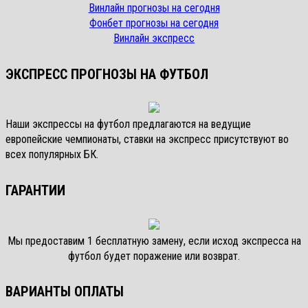
Винлайн прогнозы на сегодня
Фонбет прогнозы на сегодня
Винлайн экспресс
ЭКСПРЕСС ПРОГНОЗЫ НА ФУТБОЛ
Наши экспрессы на футбол предлагаются на ведущие
европейские чемпионаты, ставки на экспресс присутствуют во
всех популярных БК.
ГАРАНТИИ
Мы предоставим 1 бесплатную замену, если исход экспресса на
футбол будет поражение или возврат.
ВАРИАНТЫ ОПЛАТЫ