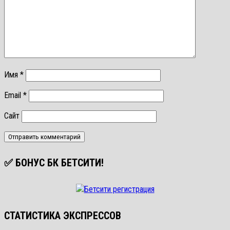
Имя
*
Email
*
Сайт
✅ БОНУС БК БЕТСИТИ!
СТАТИСТИКА ЭКСПРЕССОВ