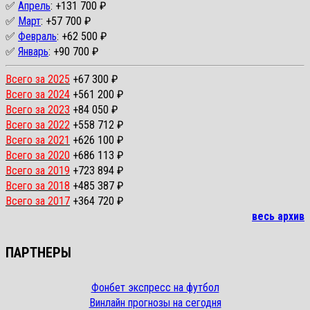
✅
Апрель
: +131 700 ₽
✅
Март
: +57 700 ₽
✅
Февраль
: +62 500 ₽
✅
Январь
: +90 700 ₽
Всего за 2025
+67 300 ₽
Всего за 2024
+561 200 ₽
Всего за 2023
+84 050 ₽
Всего за 2022
+558 712 ₽
Всего за 2021
+626 100 ₽
Всего за 2020
+686 113 ₽
Всего за 2019
+723 894 ₽
Всего за 2018
+485 387 ₽
Всего за 2017
+364 720 ₽
весь архив
ПАРТНЕРЫ
Фонбет экспресс на футбол
Винлайн прогнозы на сегодня