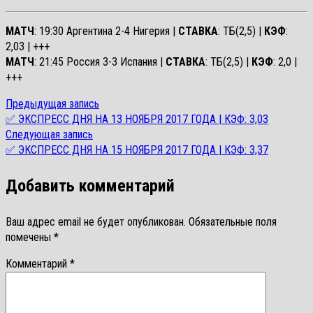
МАТЧ
: 19:30 Аргентина 2-4 Нигерия |
СТАВКА
: ТБ(2,5) |
КЭФ
:
2,03 |
+++
МАТЧ
: 21:45 Россия 3-3 Испания |
СТАВКА
: ТБ(2,5) |
КЭФ
: 2,0 |
+++
Предыдущая
Предыдущая запись
Навигация
запись:
✅ ЭКСПРЕСС ДНЯ НА 13 НОЯБРЯ 2017 ГОДА | КЭФ: 3,03
по
Следующая
Следующая запись
запись:
✅ ЭКСПРЕСС ДНЯ НА 15 НОЯБРЯ 2017 ГОДА | КЭФ: 3,37
записям
Добавить комментарий
Ваш адрес email не будет опубликован.
Обязательные поля
помечены
*
Комментарий
*