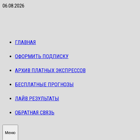
Перейти
06.08.2026
к
содержимому
ГЛАВНАЯ
ОФОРМИТЬ ПОДПИСКУ
АРХИВ ПЛАТНЫХ ЭКСПРЕССОВ
БЕСПЛАТНЫЕ ПРОГНОЗЫ
ЛАЙВ РЕЗУЛЬТАТЫ
ОБРАТНАЯ СВЯЗЬ
Меню