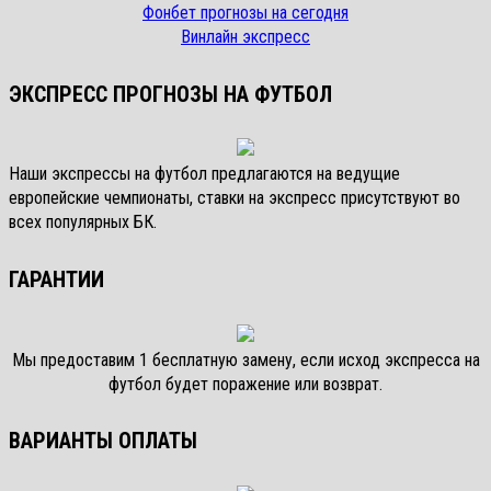
Фонбет прогнозы на сегодня
Винлайн экспресс
ЭКСПРЕСС ПРОГНОЗЫ НА ФУТБОЛ
Наши экспрессы на футбол предлагаются на ведущие
европейские чемпионаты, ставки на экспресс присутствуют во
всех популярных БК.
ГАРАНТИИ
Мы предоставим 1 бесплатную замену, если исход экспресса на
футбол будет поражение или возврат.
ВАРИАНТЫ ОПЛАТЫ