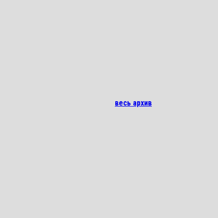
весь архив