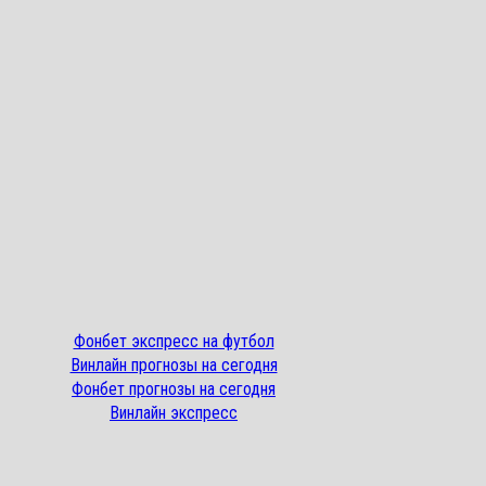
Фонбет экспресс на футбол
Винлайн прогнозы на сегодня
Фонбет прогнозы на сегодня
Винлайн экспресс