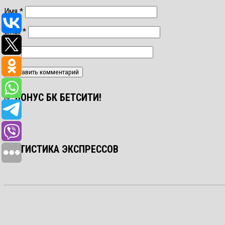
Имя
*
Email
*
Сайт
✅ БОНУС БК БЕТСИТИ!
СТАТИСТИКА ЭКСПРЕССОВ