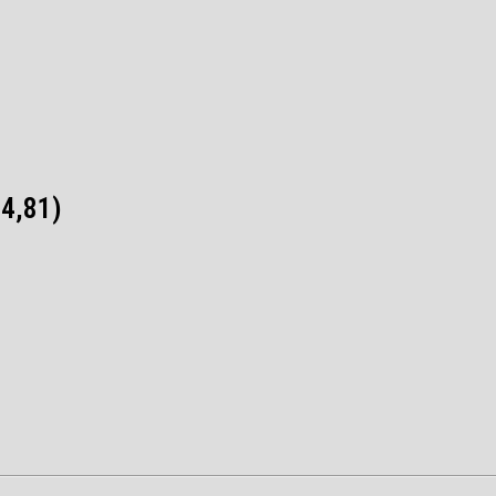
 4,81)