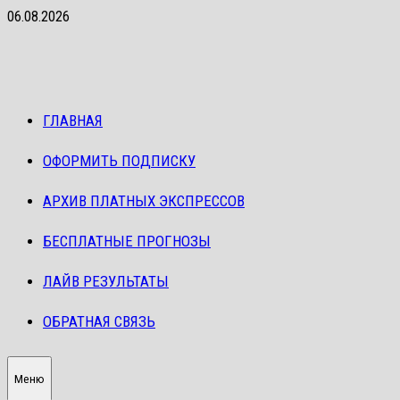
Перейти
06.08.2026
к
содержимому
ГЛАВНАЯ
ОФОРМИТЬ ПОДПИСКУ
АРХИВ ПЛАТНЫХ ЭКСПРЕССОВ
БЕСПЛАТНЫЕ ПРОГНОЗЫ
ЛАЙВ РЕЗУЛЬТАТЫ
ОБРАТНАЯ СВЯЗЬ
Меню