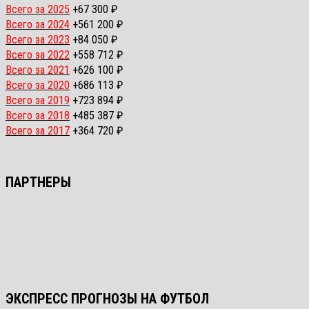
Всего за 2025
+67 300 ₽
Всего за 2024
+561 200 ₽
Всего за 2023
+84 050 ₽
Всего за 2022
+558 712 ₽
Всего за 2021
+626 100 ₽
Всего за 2020
+686 113 ₽
Всего за 2019
+723 894 ₽
Всего за 2018
+485 387 ₽
Всего за 2017
+364 720 ₽
ПАРТНЕРЫ
ЭКСПРЕСС ПРОГНОЗЫ НА ФУТБОЛ