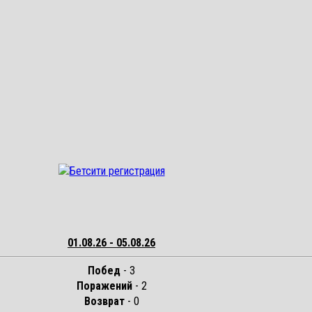
01.08.26 - 05.08.26
Побед
- 3
Поражений
- 2
Возврат
- 0