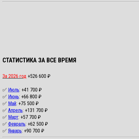
СТАТИСТИКА ЗА ВСЕ ВРЕМЯ
За 2026 год
+526 600 ₽
✅
Июль
: +41 700 ₽
✅
Июнь
: +66 800 ₽
✅
Май
: +75 500 ₽
✅
Апрель
: +131 700 ₽
✅
Март
: +57 700 ₽
✅
Февраль
: +62 500 ₽
✅
Январь
: +90 700 ₽