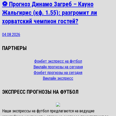
⚽ Прогноз Динамо Загреб – Кауно
Жальгирис (кф. 1.55): разгромит ли
хорватский чемпион гостей?
04.08.2026
ПАРТНЕРЫ
Фонбет экспресс на футбол
Винлайн прогнозы на сегодня
Фонбет прогнозы на сегодня
Винлайн экспресс
ЭКСПРЕСС ПРОГНОЗЫ НА ФУТБОЛ
Наши экспрессы на футбол предлагаются на ведущие