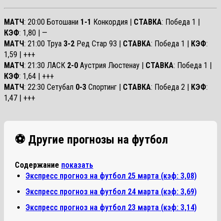
МАТЧ
: 20:00 Ботошани
1-1
Конкордия |
СТАВКА
: Победа 1 |
КЭФ
: 1,80 |
—
МАТЧ
: 21:00 Труа
3-2
Ред Стар 93 |
СТАВКА
: Победа 1 |
КЭФ
:
1,59 |
+++
МАТЧ
: 21:30 ЛАСК
2-0
Аустрия Люстенау |
СТАВКА
: Победа 1 |
КЭФ
: 1,64 |
+++
МАТЧ
: 22:30 Сетубал
0-3
Спортинг |
СТАВКА
: Победа 2 |
КЭФ
:
1,47 |
+++
⚽ Другие прогнозы на футбол
Содержание
показать
Экспресс прогноз на футбол 25 марта (кэф: 3,08)
Экспресс прогноз на футбол 24 марта (кэф: 3,69)
Экспресс прогноз на футбол 23 марта (кэф: 3,14)