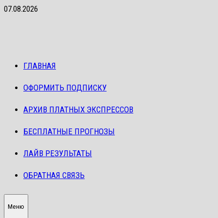
Перейти
07.08.2026
к
содержимому
ГЛАВНАЯ
ОФОРМИТЬ ПОДПИСКУ
АРХИВ ПЛАТНЫХ ЭКСПРЕССОВ
БЕСПЛАТНЫЕ ПРОГНОЗЫ
ЛАЙВ РЕЗУЛЬТАТЫ
ОБРАТНАЯ СВЯЗЬ
Меню