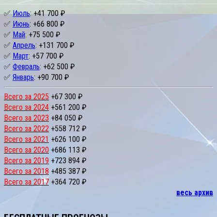
✅
Июль
: +41 700 ₽
✅
Июнь
: +66 800 ₽
✅
Май
: +75 500 ₽
✅
Апрель
: +131 700 ₽
✅
Март
: +57 700 ₽
✅
Февраль
: +62 500 ₽
✅
Январь
: +90 700 ₽
Всего за 2025
+67 300 ₽
Всего за 2024
+561 200 ₽
Всего за 2023
+84 050 ₽
Всего за 2022
+558 712 ₽
Всего за 2021
+626 100 ₽
Всего за 2020
+686 113 ₽
Всего за 2019
+723 894 ₽
Всего за 2018
+485 387 ₽
Всего за 2017
+364 720 ₽
весь архив