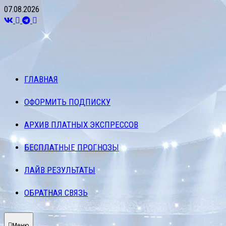
Перейти
07.08.2026
к
содержимому
ГЛАВНАЯ
ОФОРМИТЬ ПОДПИСКУ
АРХИВ ПЛАТНЫХ ЭКСПРЕССОВ
БЕСПЛАТНЫЕ ПРОГНОЗЫ
ЛАЙВ РЕЗУЛЬТАТЫ
ОБРАТНАЯ СВЯЗЬ
Меню