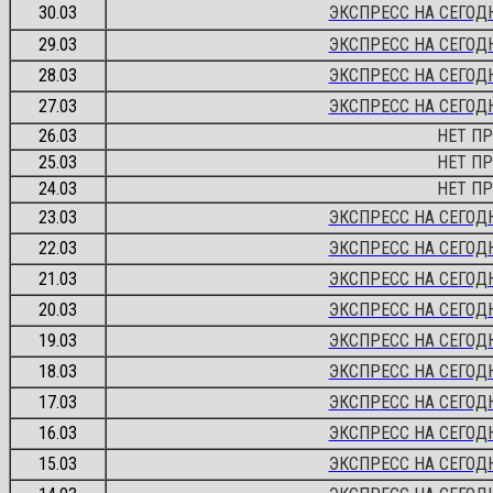
30.03
ЭКСПРЕСС НА СЕГОДН
29.03
ЭКСПРЕСС НА СЕГОДН
28.03
ЭКСПРЕСС НА СЕГОДН
27.03
ЭКСПРЕСС НА СЕГОДН
26.03
НЕТ П
25.03
НЕТ П
24.03
НЕТ П
23.03
ЭКСПРЕСС НА СЕГОДН
22.03
ЭКСПРЕСС НА СЕГОДН
21.03
ЭКСПРЕСС НА СЕГОДН
20.03
ЭКСПРЕСС НА СЕГОДН
19.03
ЭКСПРЕСС НА СЕГОДН
18.03
ЭКСПРЕСС НА СЕГОДН
17.03
ЭКСПРЕСС НА СЕГОДН
16.03
ЭКСПРЕСС НА СЕГОДН
15.03
ЭКСПРЕСС НА СЕГОДН